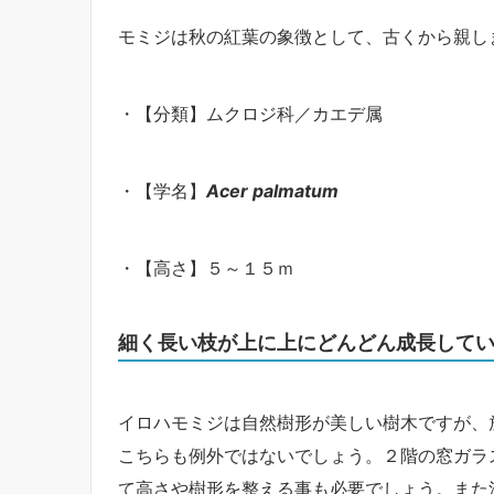
モミジは秋の紅葉の象徴として、古くから親し
・【分類】ムクロジ科／カエデ属
・【学名】
Acer palmatum
・【高さ】５～１５ｍ
細く長い枝が上に上にどんどん成長して
イロハモミジは自然樹形が美しい樹木ですが、
こちらも例外ではないでしょう。２階の窓ガラ
て高さや樹形を整える事も必要でしょう。また