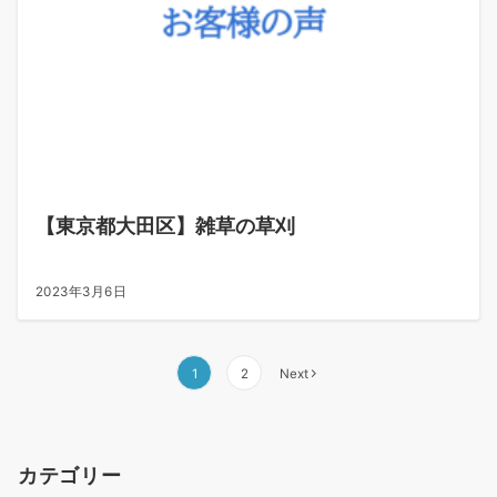
【東京都大田区】雑草の草刈
2023年3月6日
投
1
2
Next
稿
の
ペ
カテゴリー
ー