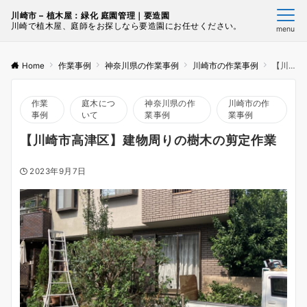
川崎市 – 植木屋：緑化 庭園管理｜要造園
川崎で植木屋、庭師をお探しなら要造園にお任せください。
menu
Home
作業事例
神奈川県の作業事例
川崎市の作業事例
【川崎市高津区】建物周りの樹木の剪定作業
作業
庭木につ
神奈川県の作
川崎市の作
事例
いて
業事例
業事例
【川崎市高津区】建物周りの樹木の剪定作業
2023年9月7日